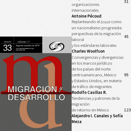
31
organizaciones
internacionales
Antoine Pécoud
Replanteando el
como
brexit
un nacionalismo progresista:
perspectivas de la migración
45
laboral
y los estándares laborales
Charles Woolfson
Convergencias y divergencias
en los marcos jurídicos
de los países del norte
centroamericano, México
95
y Estados Unidos, en materia
de tráfico de migrantes
Rodolfo Casillas R.
Tendencias y patrones de la
migración
de retorno en México
123
Alejandro I. Canales y Sofía
Meza