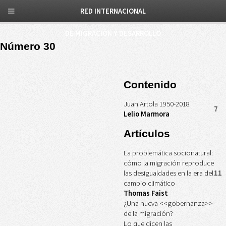
RED INTERNACIONAL
DE MIGRACIÓN Y DESARROLLO
Número 30
Contenido
Juan Artola 1950-2018
7
Lelio Marmora
Artículos
La problemática socionatural:
cómo la migración reproduce
las desigualdades en la era del
11
cambio climático
Thomas Faist
¿Una nueva <<gobernanza>>
de la migración?
Lo que dicen las