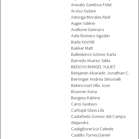
Arevalo Gamboa Fidel
Arvizu Xadani
Astorga Morales Abel
Auger Valérie
Avallone Gennaro
Avila Romero Agustin
Bada Xóchitl
Bakker Matt
Ballesteros Gómez Karla
Barreda Alvarez Yalila
BEDOYA RANGEL YULIET
Benjamin Alvarado Jonathan C.
Berringer Andrea Simonelli
Betancourt Villa Jose
Brunner Anna
Burgess Katrina
Cano Gustavo
Carbajal Glass Lila
Castañeda Gomez del Campo
Alejandra
Castiglione Izzi Celeste
Castillo Torres Daniel