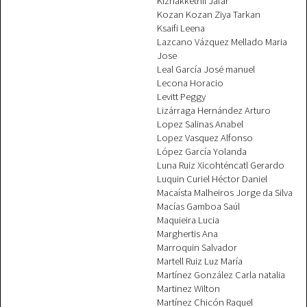
Kizhakkethil Jafar
Kozan Kozan Ziya Tarkan
Ksaifi Leena
Lazcano Vázquez Mellado Maria
Jose
Leal García José manuel
Lecona Horacio
Levitt Peggy
Lizárraga Hernández Arturo
Lopez Salinas Anabel
Lopez Vasquez Alfonso
López García Yolanda
Luna Ruiz Xicohténcatl Gerardo
Luquin Curiel Héctor Daniel
Macaísta Malheiros Jorge da Silva
Macías Gamboa Saúl
Maquieira Lucia
Marghertis Ana
Marroquin Salvador
Martell Ruiz Luz María
Martínez González Carla natalia
Martinez Wilton
Martínez Chicón Raquel