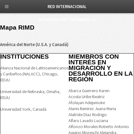
RED INTERNACIONAL
DE MIGRACIÓN Y DESARROLLO
Mapa RIMD
América del Norte (U.S.A. y Canadá)
INSTITUCIONES
MIEMBROS CON
INTERÉS EN
MIGRACIÓN Y
Alianza Nacional de Latinoamericanos
DESARROLLO EN LA
y Caribeños (NALACC), Chicago,
REGIÓN
EEUU
Abarca Guerrero Karen
Universidad de Nebraska, Omaha,
Acosta Uribe Beatriz
EEUU
Afolayan Adejumoke
Alanis Ramirez Juana Maria
Universidad York, Canadá
Alatriste Diaz Rodrigo
Alfaro Lavado Luciana
Alfonzo Morales Roberto Antonio
Aquino Moreschi Alejandra