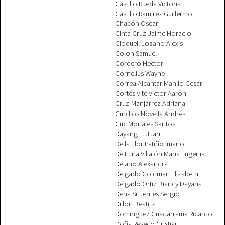
Castillo Rueda Victoria
Castillo Ramírez Guillermo
Chacón Oscar
Cinta Cruz Jaime Horacio
Cloquell Lozano Alexis
Colon Samuel
Cordero Héctor
Cornelius Wayne
Correa Alcantar Manlio Cesar
Cortés Vite Victor Aarón
Cruz-Manjarrez Adriana
Cubillos Novella Andrés
Cuc Morlales Santos
Dayang E. Juan
De la Flor Patiño Imanol
De Luna Villalón Maria Eugenia
Délano Alexandra
Delgado Goldman Elizabeth
Delgado Ortiz Biancy Dayana
Dena Sifuentes Sergio
Dillon Beatriz
Dominguez Guadarrama Ricardo
Doña Reveco Cristian