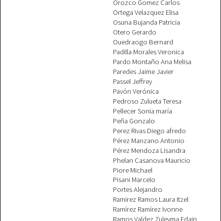
Orozco Gomez Carlos
Ortega Velazquez Elisa
Osuna Bujanda Patricia
Otero Gerardo
Ouedraogo Bernard
Padilla Morales Veronica
Pardo Montaño Ana Melisa
Paredes Jaime Javier
Passel Jeffrey
Pavón Verónica
Pedroso Zulueta Teresa
Pellecer Sonia maría
Peña Gonzalo
Perez Rivas Diego afredo
Pérez Manzano Antonio
Pérez Mendoza Lisandra
Phelan Casanova Mauricio
Piore Michael
Pisani Marcelo
Portes Alejandro
Ramirez Ramos Laura Itzel
Ramírez Ramírez Ivonne
Ramos Valdez Zuleyma Edain